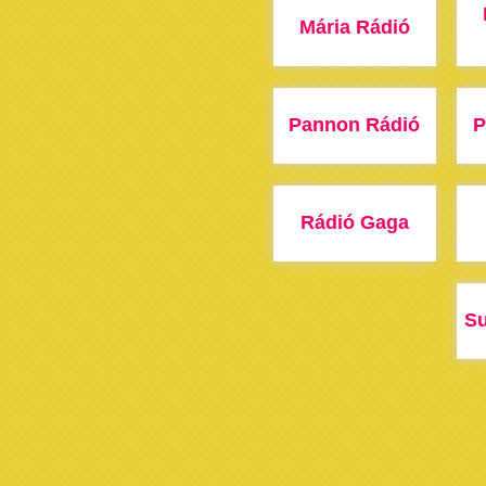
Mária Rádió
Pannon Rádió
P
Rádió Gaga
Su