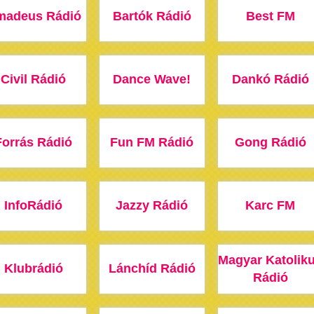
madeus Rádió
Bartók Rádió
Best FM
Civil Rádió
Dance Wave!
Dankó Rádió
Forrás Rádió
Fun FM Rádió
Gong Rádió
InfoRádió
Jazzy Rádió
Karc FM
Magyar Katolik
Klubrádió
Lánchíd Rádió
Rádió