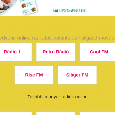
edvenc online rádiódat, kattints és hallgasd most 
Rádió 1
Retró Rádió
Cool FM
Rise FM
Sláger FM
További magyar rádiók online