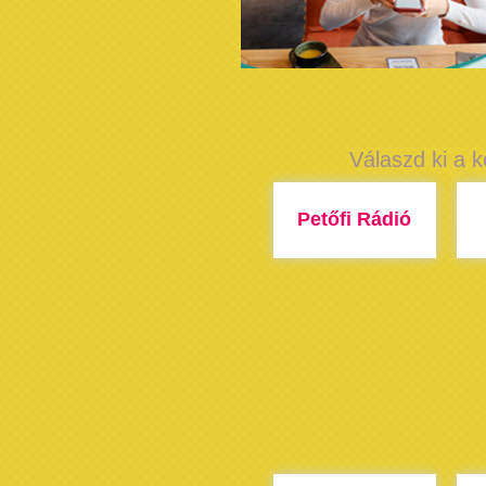
Válaszd ki a k
Petőfi Rádió