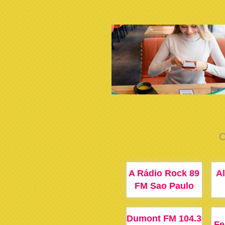
C
A Rádio Rock 89
A
FM Sao Paulo
Dumont FM 104.3
Fe