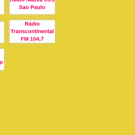
Sao Paulo
Rádio
Transcontinental
FM 104.7
P