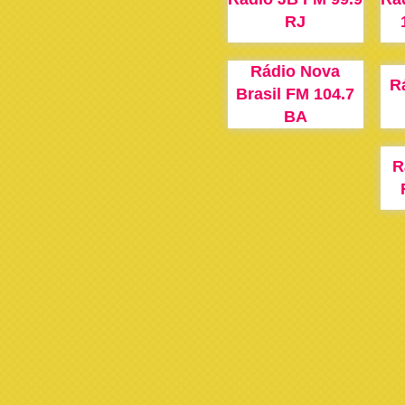
RJ
Rádio Nova
R
Brasil FM 104.7
BA
R