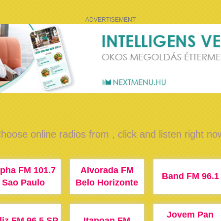
ADVERTISEMENT
hoose online radios from , click and listen right no
lpha FM 101.7
Alvorada FM
Band FM 96.1
Sao Paulo
Belo Horizonte
Jovem Pan
liz FM 96.5 SP
Itapoan FM