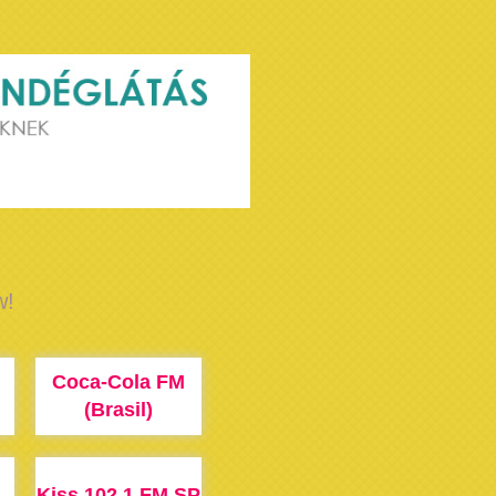
w!
Coca-Cola FM
(Brasil)
Kiss 102.1 FM SP