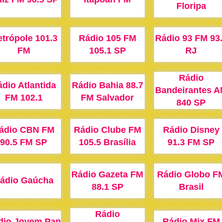
Floripa
trópole 101.3
Rádio 105 FM
Rádio 93 FM 93
FM
105.1 SP
RJ
Rádio
dio Atlantida
Rádio Bahia 88.7
Bandeirantes 
FM 102.1
FM Salvador
840 SP
ádio CBN FM
Rádio Clube FM
Rádio Disney
90.5 FM SP
105.5 Brasília
91.3 FM SP
Rádio Gazeta FM
Rádio Globo F
ádio Gaúcha
88.1 SP
Brasil
Rádio
dio Jovem Pan
Rádio Mix FM