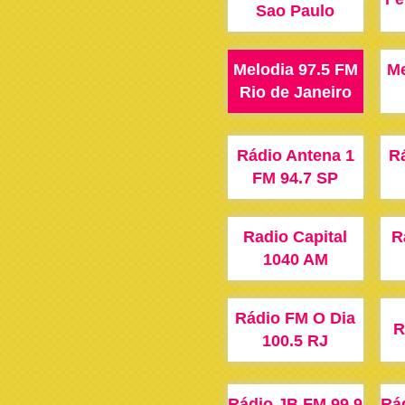
Sao Paulo
Melodia 97.5 FM
Me
Rio de Janeiro
Rádio Antena 1
Rá
FM 94.7 SP
Radio Capital
R
1040 AM
Rádio FM O Dia
R
100.5 RJ
Rádio JB FM 99.9
Rá