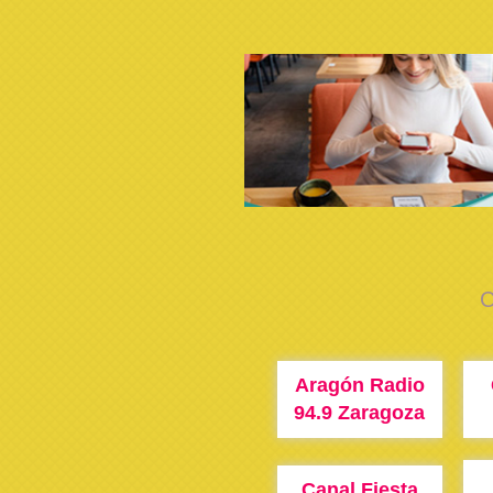
C
Aragón Radio
94.9 Zaragoza
Canal Fiesta