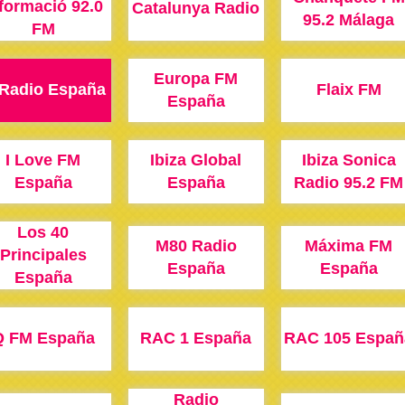
formació 92.0
Catalunya Radio
95.2 Málaga
FM
Europa FM
Radio España
Flaix FM
España
I Love FM
Ibiza Global
Ibiza Sonica
España
España
Radio 95.2 FM
Los 40
M80 Radio
Máxima FM
Principales
España
España
España
Q FM España
RAC 1 España
RAC 105 Españ
Radio