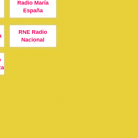
Radio María
España
RNE Radio
a
Nacional
o
za