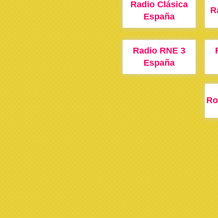
Radio Clásica
R
España
Radio RNE 3
España
Ro