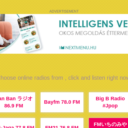
ADVERTISEMENT
hoose online radios from , click and listen right no
an Ban ラジオ
Big B Radio
Bayfm 78.0 FM
86.9 FM
#Jpop
FMいちのみや
-Jaga 77.8 FM
FM21 76.8 FM