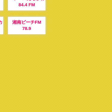
M
84.4 FM
カ
湘南ビーチFM
78.9