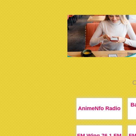
C
B
AnimeNfo Radio
FM Wing 76.1 FM
FM