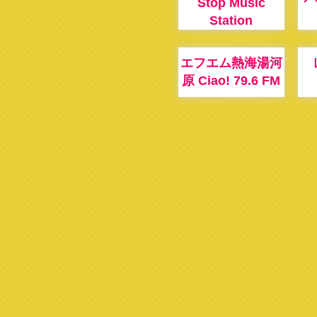
Stop Music
Station
エフエム熱海湯河
原 Ciao! 79.6 FM