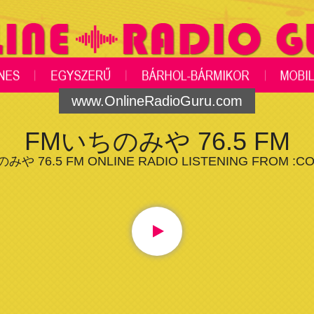
www.OnlineRadioGuru.com
FMいちのみや 76.5 FM
や 76.5 FM ONLINE RADIO LISTENING FROM :C