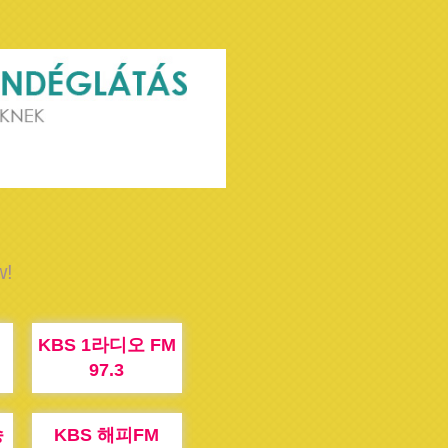
w!
M
KBS 1라디오 FM
97.3
송
KBS 해피FM