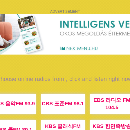
ADVERTISEMENT
hoose online radios from , click and listen right no
EBS 라디오 F
S 음악FM 93.9
CBS 표준FM 98.1
104.5
KBS 클래식FM
KBS 한민족방
BS 쿨FM 89.1