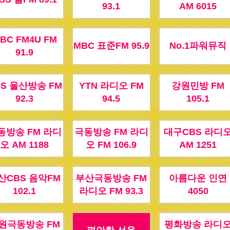
93.1
AM 6015
BC FM4U FM
MBC 표준FM 95.9
No.1파워뮤직
91.9
BS 울산방송 FM
YTN 라디오 FM
강원민방 FM
92.3
94.5
105.1
동방송 FM 라디
극동방송 FM 라디
대구CBS 라디
오 AM 1188
오 FM 106.9
AM 1251
산CBS 음악FM
부산극동방송 FM
아름다운 인연
102.1
라디오 FM 93.3
4050
원극동방송 FM
평화방송 라디