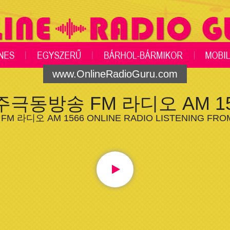
www.OnlineRadioGuru.com
주극동방송 FM 라디오 AM 15
 라디오 AM 1566 ONLINE RADIO LISTENING FROM