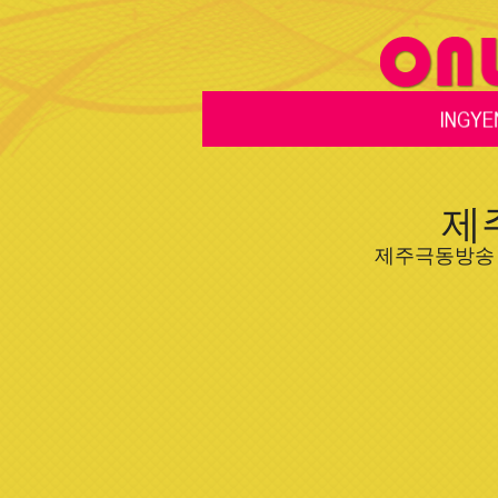
제
제주극동방송 FM