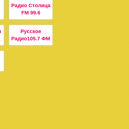
Радио Столица
FM 99.6
н
Русское
Радио105.7 ФМ