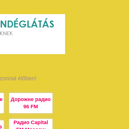
azonnal élőben!
e
Дорожне радио
96 FM
Радио Capital
s