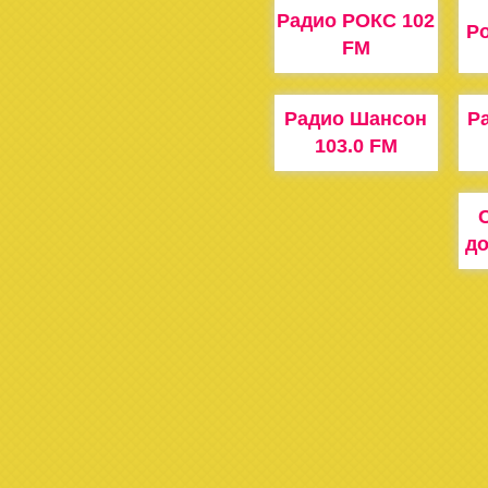
Радио РОКС 102
Ро
FM
Радио Шансон
Ра
103.0 FM
до