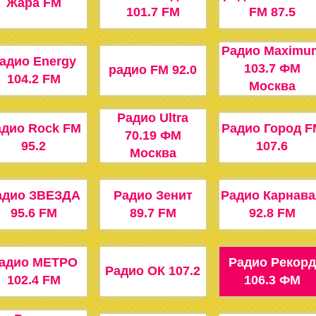
Жара FM
101.7 FM
FM 87.5
Радио Maximu
адио Energy
103.7 ФМ
радио FM 92.0
104.2 FM
Москва
Радио Ultra
адио Rock FM
Радио Город F
70.19 ФМ
95.2
107.6
Москва
адио ЗВЕЗДА
Радио Зенит
Радио Карнава
95.6 FM
89.7 FM
92.8 FM
адио МЕТРО
Радио Рекорд
Радио ОК 107.2
102.4 FM
106.3 ФМ