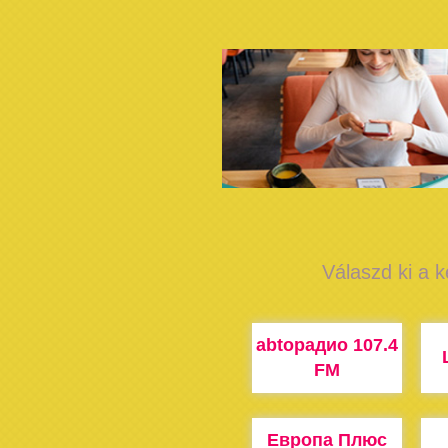
Válaszd ki a k
abtoрадио 107.4
FM
Европа Плюс