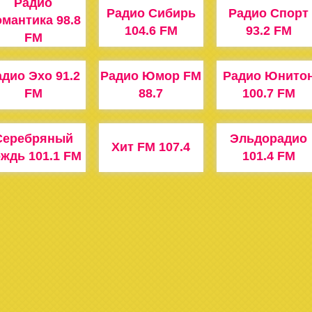
Радио
Радио Сибирь
Радио Спорт
мантика 98.8
104.6 FM
93.2 FM
FM
дио Эхо 91.2
Радио Юмор FM
Радио Юнито
FM
88.7
100.7 FM
Серебряный
Эльдорадио
Хит FM 107.4
ждь 101.1 FM
101.4 FM