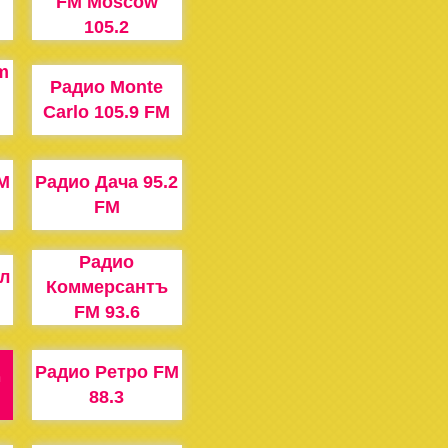
FM Moscow
105.2
m
Радио Monte
Carlo 105.9 FM
M
Радио Дача 95.2
FM
Радио
л
Коммерсантъ
FM 93.6
Радио Ретро FM
88.3