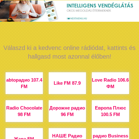
Válaszd ki a kedvenc online rádiódat, kattints és
hallgasd most azonnal élőben!
abtoрадио 107.4
Love Radio 106.6
Like FM 87.9
FM
ФМ
Radio Chocolate
Дорожне радио
Европа Плюс
98 FM
96 FM
100.5 FM
НАШЕ Радио
радио Business
Жара FM