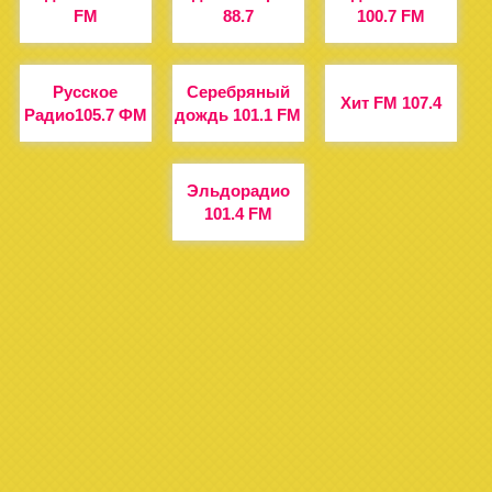
FM
88.7
100.7 FM
Русское
Серебряный
Хит FM 107.4
Радио105.7 ФМ
дождь 101.1 FM
Эльдорадио
101.4 FM