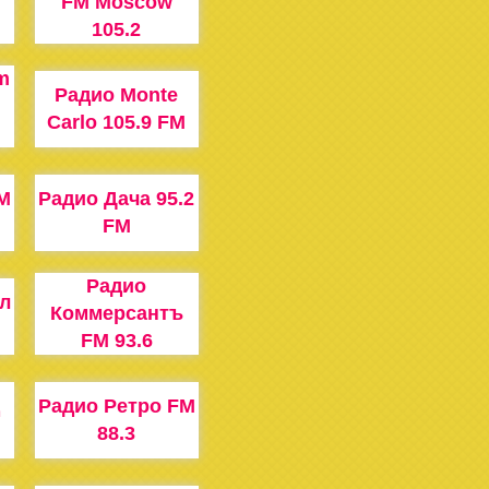
FM Moscow
105.2
m
Радио Monte
Carlo 105.9 FM
M
Радио Дача 95.2
FM
Радио
л
Коммерсантъ
FM 93.6
Радио Ретро FM
88.3