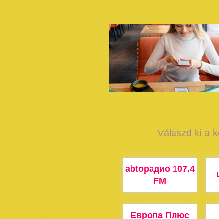
Válaszd ki a k
abtoрадио 107.4
FM
Европа Плюс