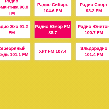
Радио
Радио Сибирь
Радио Спорт
мантика 98.8
104.6 FM
93.2 FM
FM
дио Эхо 91.2
Радио Юмор FM
Радио Юнито
FM
88.7
100.7 FM
Серебряный
Эльдорадио
Хит FM 107.4
ждь 101.1 FM
101.4 FM