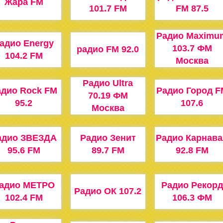
Жара FM
101.7 FM
FM 87.5
Радио Maximu
адио Energy
103.7 ФМ
радио FM 92.0
104.2 FM
Москва
Радио Ultra
адио Rock FM
Радио Город F
70.19 ФМ
95.2
107.6
Москва
адио ЗВЕЗДА
Радио Зенит
Радио Карнава
95.6 FM
89.7 FM
92.8 FM
адио МЕТРО
Радио Рекорд
Радио ОК 107.2
102.4 FM
106.3 ФМ