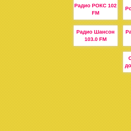
Радио РОКС 102
Ро
FM
Радио Шансон
Ра
103.0 FM
до