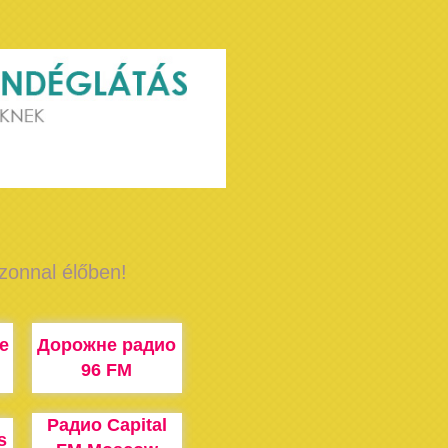
azonnal élőben!
e
Дорожне радио
96 FM
Радио Capital
s