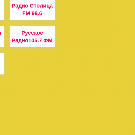
Радио Столица
FM 99.6
н
Русское
Радио105.7 ФМ