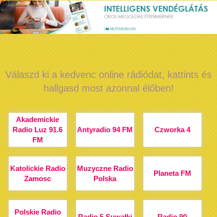
Válaszd ki a kedvenc online rádiódat, kattints és
hallgasd most azonnal élőben!
Akademickie
Radio Luz 91.6
Antyradio 94 FM
Czworka 4
FM
Katolickie Radio
Muzyczne Radio
Planeta FM
Zamosc
Polska
Polskie Radio
Radio 5 Suwałki
Radio 90