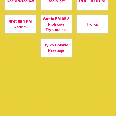
Radio Wroclaw
Radio Zet
RDC 101.0 FM
Strefa FM 98.2
RDC 89.1 FM
Piotrkow
Trójka
Radom
Trybunalski
Tylko Polskie
Przeboje