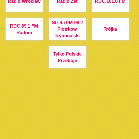
Radio Wroclaw
Radio Zet
RDC 101.0 FM
Strefa FM 98.2
RDC 89.1 FM
Piotrkow
Trójka
Radom
Trybunalski
Tylko Polskie
Przeboje