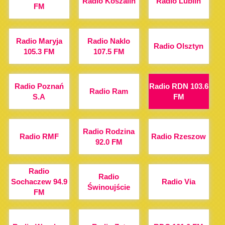
Radio Koszalin
Radio Lublin
FM
Radio Maryja
Radio Naklo
Radio Olsztyn
105.3 FM
107.5 FM
Radio Poznań
Radio RDN 103.6
Radio Ram
S.A
FM
Radio Rodzina
Radio RMF
Radio Rzeszow
92.0 FM
Radio
Radio
Sochaczew 94.9
Radio Via
Świnoujście
FM