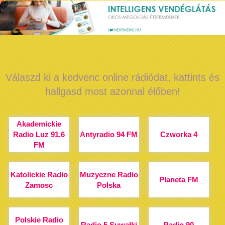
Válaszd ki a kedvenc online rádiódat, kattints és
hallgasd most azonnal élőben!
Akademickie
Radio Luz 91.6
Antyradio 94 FM
Czworka 4
FM
Katolickie Radio
Muzyczne Radio
Planeta FM
Zamosc
Polska
Polskie Radio
Radio 5 Suwałki
Radio 90