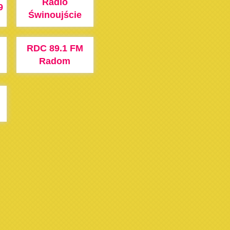
Radio
9
Świnoujście
RDC 89.1 FM
Radom