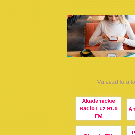
Válaszd ki a k
Akademickie
Radio Luz 91.6
An
FM
P