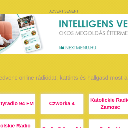
ADVERTISEMENT
edvenc online rádiódat, kattints és hallgasd most 
Katolickie Radi
tyradio 94 FM
Czworka 4
Zamosc
olskie Radio