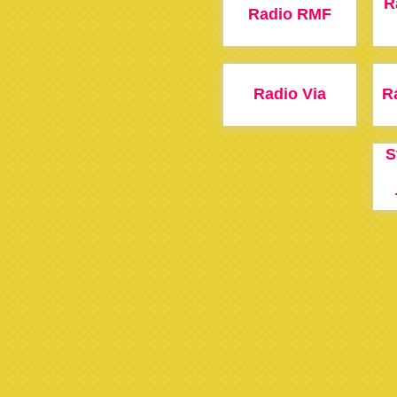
R
Radio RMF
Radio Via
R
S