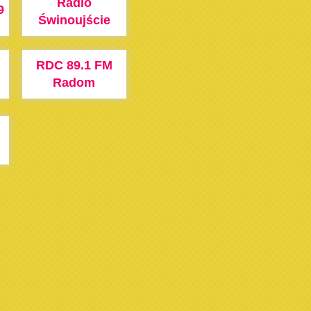
Radio
9
Świnoujście
RDC 89.1 FM
Radom