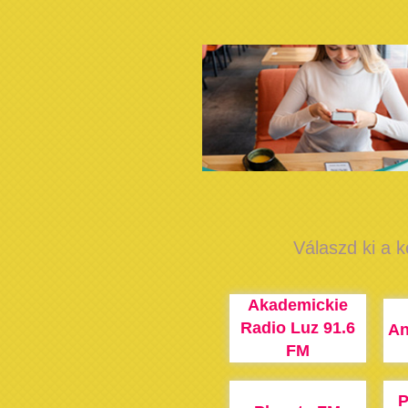
Válaszd ki a k
Akademickie
Radio Luz 91.6
An
FM
P