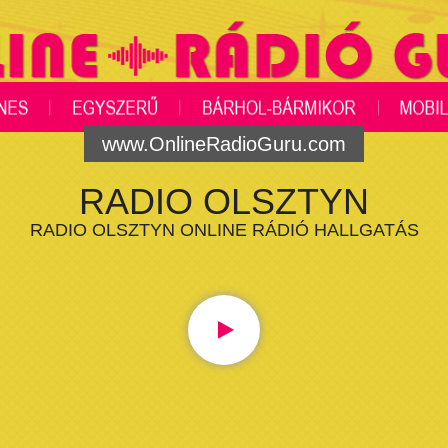
www.OnlineRadioGuru.com
RADIO OLSZTYN
RADIO OLSZTYN ONLINE RÁDIÓ HALLGATÁS