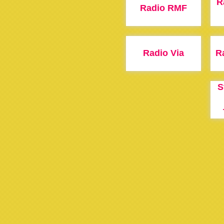
R
Radio RMF
Radio Via
R
S