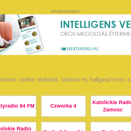
ADVERTISEMENT
edvenc online rádiódat, kattints és hallgasd most 
Katolickie Radi
tyradio 94 FM
Czworka 4
Zamosc
olskie Radio