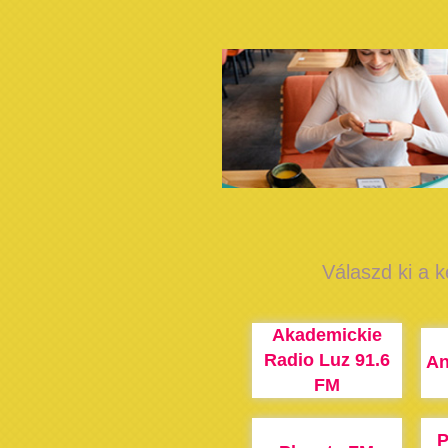
Válaszd ki a k
Akademickie
Radio Luz 91.6
An
FM
P