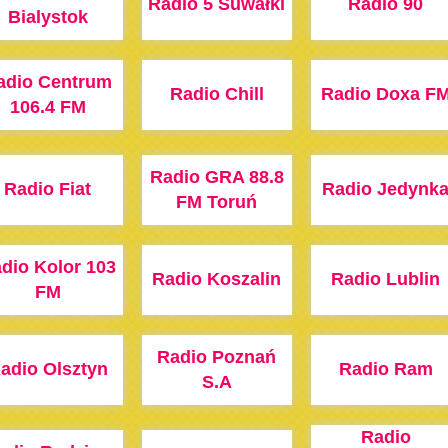
Radio 5 Suwałki
Radio 90
Bialystok
adio Centrum
Radio Chill
Radio Doxa F
106.4 FM
Radio GRA 88.8
Radio Fiat
Radio Jedynk
FM Toruń
dio Kolor 103
Radio Koszalin
Radio Lublin
FM
Radio Poznań
adio Olsztyn
Radio Ram
S.A
Radio