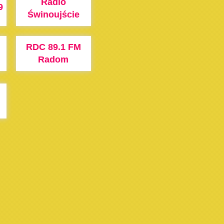
Radio
9
Świnoujście
RDC 89.1 FM
Radom