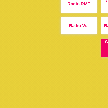
R
Radio RMF
Radio Via
R
S