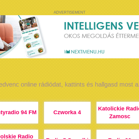
ADVERTISEMENT
edvenc online rádiódat, kattints és hallgasd most 
Katolickie Radi
tyradio 94 FM
Czworka 4
Zamosc
olskie Radio