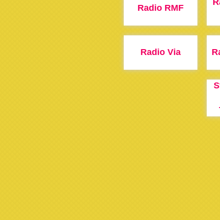
R
Radio RMF
Radio Via
R
S