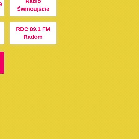
Radio
9
Świnoujście
RDC 89.1 FM
Radom