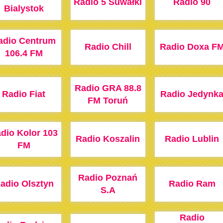
Radio 5 Suwałki
Radio 90
Bialystok
adio Centrum
Radio Chill
Radio Doxa F
106.4 FM
Radio GRA 88.8
Radio Fiat
Radio Jedynk
FM Toruń
dio Kolor 103
Radio Koszalin
Radio Lublin
FM
Radio Poznań
adio Olsztyn
Radio Ram
S.A
Radio