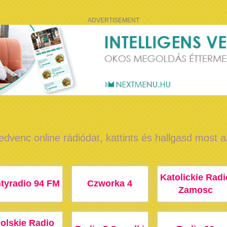
ADVERTISEMENT
edvenc online rádiódat, kattints és hallgasd most 
Katolickie Radi
tyradio 94 FM
Czworka 4
Zamosc
olskie Radio