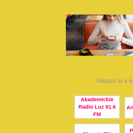
Válaszd ki a k
Akademickie
Radio Luz 91.6
An
FM
P