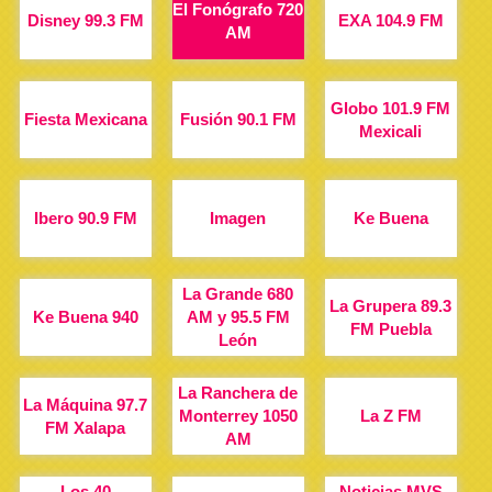
El Fonógrafo 720
Disney 99.3 FM
EXA 104.9 FM
AM
Globo 101.9 FM
Fiesta Mexicana
Fusión 90.1 FM
Mexicali
Ibero 90.9 FM
Imagen
Ke Buena
La Grande 680
La Grupera 89.3
Ke Buena 940
AM y 95.5 FM
FM Puebla
León
La Ranchera de
La Máquina 97.7
Monterrey 1050
La Z FM
FM Xalapa
AM
Los 40
Noticias MVS