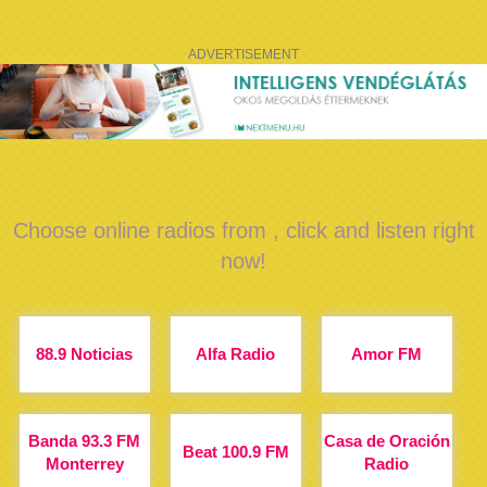
ADVERTISEMENT
Choose online radios from , click and listen right
now!
88.9 Noticias
Alfa Radio
Amor FM
Banda 93.3 FM
Casa de Oración
Beat 100.9 FM
Monterrey
Radio