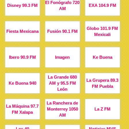
El Fonógrafo 720
Disney 99.3 FM
EXA 104.9 FM
AM
Globo 101.9 FM
Fiesta Mexicana
Fusión 90.1 FM
Mexicali
Ibero 90.9 FM
Imagen
Ke Buena
La Grande 680
La Grupera 89.3
Ke Buena 940
AM y 95.5 FM
FM Puebla
León
La Ranchera de
La Máquina 97.7
Monterrey 1050
La Z FM
FM Xalapa
AM
Los 40
Noticias MVS